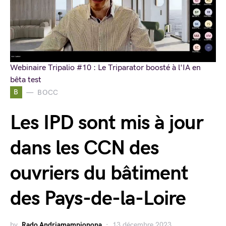
Webinaire Tripalio #10 : Le Triparator boosté à l'IA en
bêta test
B
BOCC
Les IPD sont mis à jour
dans les CCN des
ouvriers du bâtiment
des Pays-de-la-Loire
by
Rado Andriamampionona
13 décembre 2023