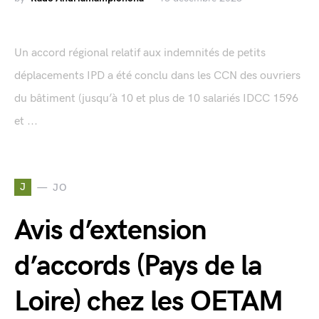
Un accord régional relatif aux indemnités de petits
déplacements IPD a été conclu dans les CCN des ouvriers
du bâtiment (jusqu’à 10 et plus de 10 salariés IDCC 1596
et ...
J
JO
Avis d’extension
d’accords (Pays de la
Loire) chez les OETAM