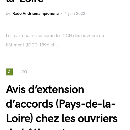
by
Rado Andriamampionona
1 juin 2022
Les partenaires sociaux des CCN des ouvriers du
bâtiment (IDCC 1596 et ...
J
JO
Avis d’extension
d’accords (Pays-de-la-
Loire) chez les ouvriers