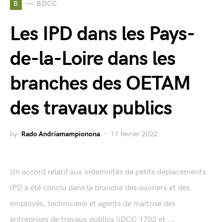
B
BOCC
Les IPD dans les Pays-
de-la-Loire dans les
branches des OETAM
des travaux publics
by
Rado Andriamampionona
11 février 2022
Un accord relatif aux indemnités de petits déplacements
IPD a été conclu dans la branche des ouvriers et des
employés, techniciens et agents de maîtrise des
entreprises de travaux publics (IDCC 1702 et ...