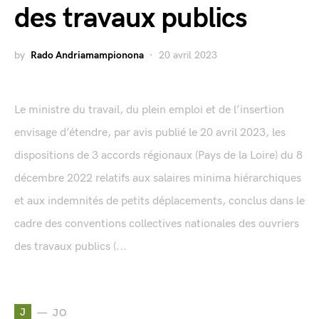
des travaux publics
by
Rado Andriamampionona
20 avril 2023
Le ministre du travail, du plein emploi et de l’insertion
envisage d’étendre, par avis publié le 20 avril 2023, les
dispositions de 3 accords régionaux (Pays de la Loire) du 8
décembre 2022 relatifs aux salaires minima hiérarchiques
et aux indemnités de petits déplacements, conclus dans le
cadre des conventions collectives nationales des ouvriers
des travaux publics (...
J
JO