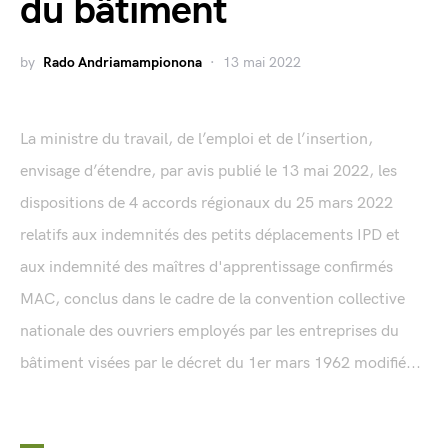
du bâtiment
by
Rado Andriamampionona
13 mai 2022
La ministre du travail, de l’emploi et de l’insertion,
envisage d’étendre, par avis publié le 13 mai 2022, les
dispositions de 4 accords régionaux du 25 mars 2022
relatifs aux indemnités des petits déplacements IPD et
aux indemnité des maîtres d'apprentissage confirmés
MAC, conclus dans le cadre de la convention collective
nationale des ouvriers employés par les entreprises du
bâtiment visées par le décret du 1er mars 1962 modifié...