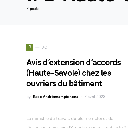
7 posts
J
JO
Avis d’extension d’accords
(Haute-Savoie) chez les
ouvriers du bâtiment
by
Rado Andriamampionona
7 avril 2023
Le ministre du travail, du plein emploi et de
l’insertion, envisage d’étendre, par avis publié le 7