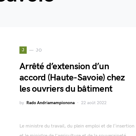
J
JO
Arrêté d’extension d’un
accord (Haute-Savoie) chez
les ouvriers du bâtiment
by
Rado Andriamampionona
22 août 2022
Le ministre du travail, du plein emploi et de l’insertion
et le ministre de l'agriculture et de la souveraineté