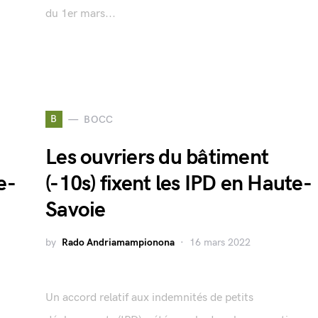
du 1er mars...
B
BOCC
Les ouvriers du bâtiment
e-
(-10s) fixent les IPD en Haute-
Savoie
by
Rado Andriamampionona
16 mars 2022
Un accord relatif aux indemnités de petits