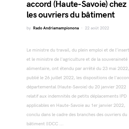
accord (Haute-Savoie) chez
les ouvriers du bâtiment
by
Rado Andriamampionona
22 août 2022
Le ministre du travail, du plein emploi et de l’inser
et le ministre de l'agriculture et de la souveraineté
alimentaire, ont étendu par arrêté du 23 mai 2022
publié le 26 juillet 2022, les dispositions de l'accor
départemental (Haute-Savoie) du 20 janvier 2022
relatif aux indemnités de petits déplacements IPD
applicables en Haute-Savoie au 1er janvier 2022,
conclu dans le cadre des branches des ouvriers du
bâtiment (IDCC ...