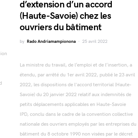
d’extension d’un accord
(Haute-Savoie) chez les
ouvriers du bâtiment
by
Rado Andriamampionona
25 avril 2022
tion
La ministre du travail, de l’emploi et de l’insertion, a
,
étendu, par arrêté du 1er avril 2022, publié le 23 avril
d
2022, les dispositions de l'accord territorial (Haute-
Savoie) du 20 janvier 2022 relatif aux indemnités de
petits déplacements applicables en Haute-Savoie
IPD, conclu dans le cadre de la convention collective
nationale des ouvriers employés par les entreprises du
bâtiment du 8 octobre 1990 non visées par le décret