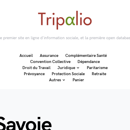
 le premier site en ligne d'information sociale, et la première open databas
Accueil
Assurance
Complémentaire Santé
Convention Collective
Dépendance
Droit du Travail
Juridique
Paritarisme
Prévoyance
Protection Sociale
Retraite
Autres
Panier
Savoie