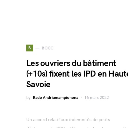
B
BOCC
Les ouvriers du bâtiment
(+10s) fixent les IPD en Haut
Savoie
by
Rado Andriamampionona
16 mars 2022
Un accord relatif aux indemnités de petits