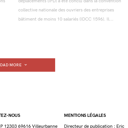
ons
déplacements (IPD) a été conclu dans la convention
collective nationale des ouvriers des entreprises
bâtiment de moins 10 salariés (IDCC 1596). Il...
LOAD MORE
TEZ-NOUS
MENTIONS LÉGALES
 BP 12303 69616 Villeurbanne
Directeur de publication : Eric