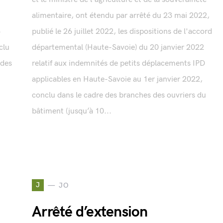
alimentaire, ont étendu par arrêté du 23 mai 2022,
3
publié le 26 juillet 2022, les dispositions de l'accord
clu
départemental (Haute-Savoie) du 20 janvier 2022
 des
relatif aux indemnités de petits déplacements IPD
applicables en Haute-Savoie au 1er janvier 2022,
conclu dans le cadre des branches des ouvriers du
bâtiment (jusqu’à 10...
J
JO
Arrêté d’extension