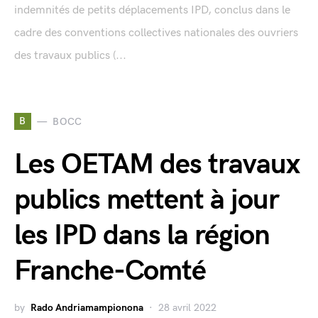
indemnités de petits déplacements IPD, conclus dans le
cadre des conventions collectives nationales des ouvriers
des travaux publics (...
B
BOCC
Les OETAM des travaux
publics mettent à jour
les IPD dans la région
Franche-Comté
by
Rado Andriamampionona
28 avril 2022