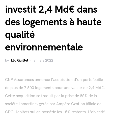
investit 2,4 Md€ dans
des logements à haute
qualité
environnementale
by
Léo Guittet
9 mars 2022
CNP Assurances annonce l'acquisition d'un portefeuille
de plus de 7 600 logements pour une valeur de 2,4 Md€.
Cette acquisition se traduit par la prise de 85% de la
société Lamartine, gérée par Ampère Gestion (filiale de
CDC Habitat) qui en possède les 15% restants. L'objectif