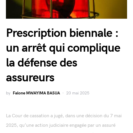
Prescription biennale :
un arrêt qui complique
la défense des
assureurs
by
Falone MWAYIMA BASUA
20 mai 2025
La Cour de cassation a jugé, dans une décision du 7 mai
2025, qu’une action judiciaire engagée par un assuré