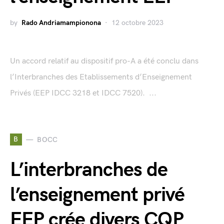
by
Rado Andriamampionona
12 octobre 2023
Un accord relatif au dispositif pro-A a été conclu dans
l’Interbranches des Etablissements d’Enseignement
Privés (EEP IDCC 3218 et IDCC 7520). ...
B
BOCC
L’interbranches de
l’enseignement privé
EEP crée divers CQP