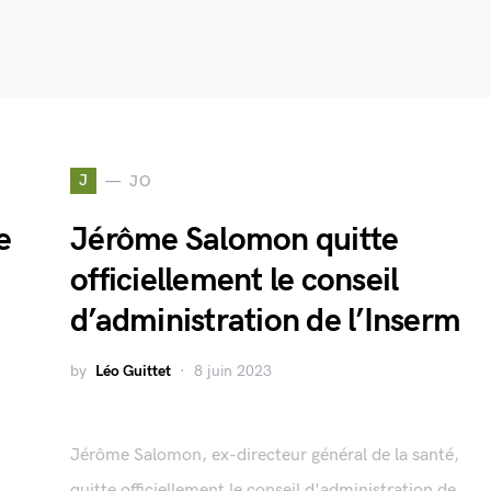
J
JO
e
Jérôme Salomon quitte
officiellement le conseil
d’administration de l’Inserm
by
Léo Guittet
8 juin 2023
Jérôme Salomon, ex-directeur général de la santé,
,
quitte officiellement le conseil d'administration de