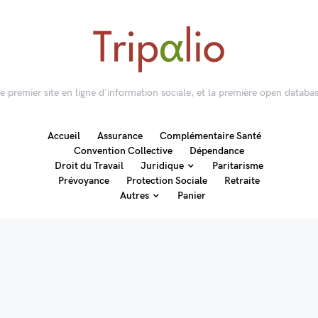
 le premier site en ligne d'information sociale, et la première open databas
Accueil
Assurance
Complémentaire Santé
Convention Collective
Dépendance
Droit du Travail
Juridique
Paritarisme
Prévoyance
Protection Sociale
Retraite
Autres
Panier