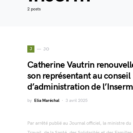
2 posts
J
JO
​Catherine Vautrin renouvell
son représentant au conseil
d’administration de l’Inserm
by
Elia Maréchal
3 avril 2025
Par arrêté publié au Journal officiel, la ministre du
Travail, de la Santé, des Solidarités et des Familles