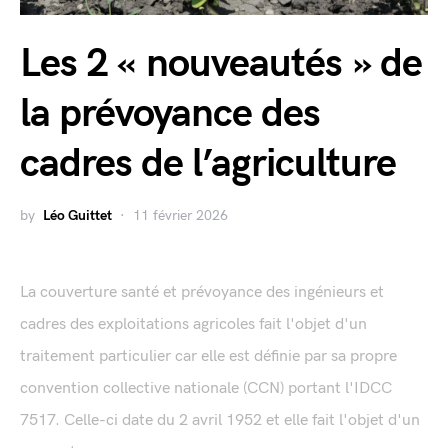
Les 2 « nouveautés » de
la prévoyance des
cadres de l’agriculture
by
Léo Guittet
11 février 2026
La couverture santé et prévoyance des ingénieurs et
cadres des exploitations agricoles fait l'objet d'un
traitement particulier car elle est définie par sa propre
convention collective nationale (CCN) portant l'IDCC
7517. Celle-ci date du 2 avril 1952 et elle fait l'objet d'un