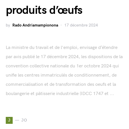
produits d’œufs
by
Rado Andriamampionona
17 décembre 2024
La ministre du travail et de l'emploi, envisage d’étendre
par avis publié le 17 décembre 2024, les dispositions de la
convention collective nationale du 1er octobre 2024 qui
unifie les centres immatriculés de conditionnement, de
commercialisation et de transformation des oeufs et la
boulangerie et pâtisserie industrielle (IDCC 1747 et ...
J
JO