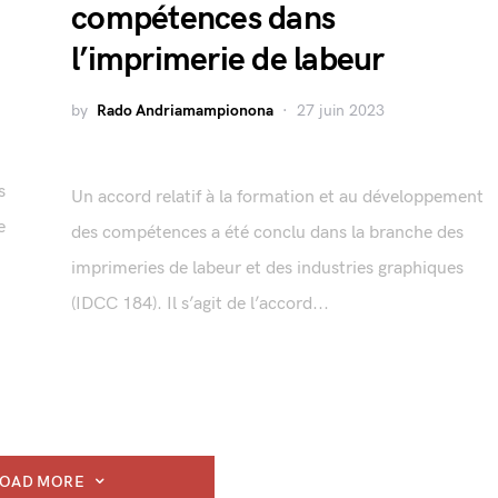
compétences dans
l’imprimerie de labeur
by
Rado Andriamampionona
27 juin 2023
s
Un accord relatif à la formation et au développement
e
des compétences a été conclu dans la branche des
imprimeries de labeur et des industries graphiques
(IDCC 184). Il s’agit de l’accord...
LOAD MORE