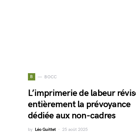
B
BOCC
L’imprimerie de labeur révis
entièrement la prévoyance
dédiée aux non-cadres
by
Léo Guittet
25 août 2025