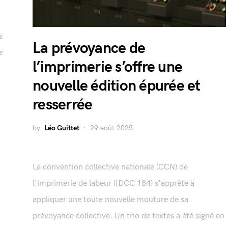
s
La prévoyance de
e
l’imprimerie s’offre une
nouvelle édition épurée et
resserrée
by
Léo Guittet
29 août 2025
La convention collective nationale (CCN) de
l'imprimerie de labeur (IDCC 184) s'apprête à
appliquer une toute nouvelle mouture de sa
prévoyance collective. Un trio de textes a été signé en