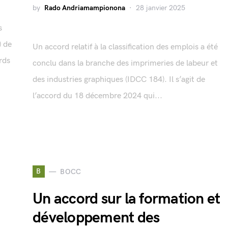
by
Rado Andriamampionona
28 janvier 2025
s
) de
Un accord relatif à la classification des emplois a été
rds
conclu dans la branche des imprimeries de labeur et
des industries graphiques (IDCC 184). Il s’agit de
l’accord du 18 décembre 2024 qui...
B
BOCC
Un accord sur la formation et
développement des