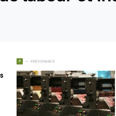
P
PRÉVOYANCE
ns