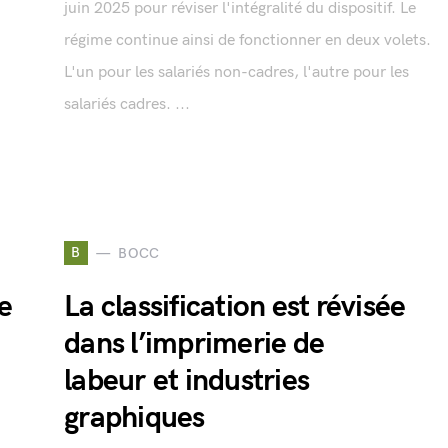
juin 2025 pour réviser l'intégralité du dispositif. Le
régime continue ainsi de fonctionner en deux volets.
L'un pour les salariés non-cadres, l'autre pour les
salariés cadres. ...
B
BOCC
e
La classification est révisée
dans l’imprimerie de
labeur et industries
graphiques