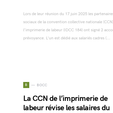
Lors de leur réunion du 17 juin 2025 les partenaire
sociaux de la convention collective nationale (CCN
l’imprimerie de labeur (IDCC 184) ont signé 2 acco
prévoyance. L'un est dédié aux salariés cadres (...
B
BOCC
La CCN de l’imprimerie de
labeur révise les salaires du