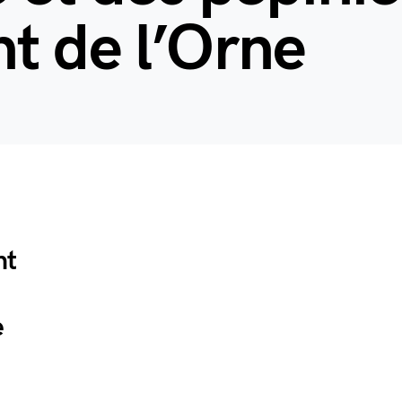
t de l’Orne
nt
e