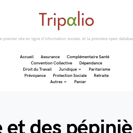
 le premier site en ligne d'information sociale, et la première open databas
Accueil
Assurance
Complémentaire Santé
Convention Collective
Dépendance
Droit du Travail
Juridique
Paritarisme
Prévoyance
Protection Sociale
Retraite
Autres
Panier
e et des pépini