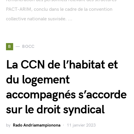
PACT-ARIM, conclu dans le cadre de la convention
collective nationale susvisée. ...
B
BOCC
La CCN de l’habitat et
du logement
accompagnés s’accorde
sur le droit syndical
by
Rado Andriamampionona
11 janvier 2023