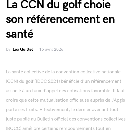
La CCN du golf choie
son référencement en
santé
by
Léo Guittet
15 avril 2026
La santé collective de la convention collective nationale
(CCN) du golf (IDCC 2021) bénéficie d'un référencement
associé à un taux d'appel des cotisations favorable. Il faut
croire que cette mutualisation officieuse auprès de l'Apgis
porte ses fruits. Effectivement, le dernier avenant tout
juste publié au Bulletin officiel des conventions collectives
(BOCC) améliore certains remboursements tout en