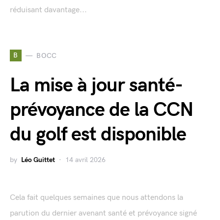
réduisant davantage...
B
BOCC
La mise à jour santé-
prévoyance de la CCN
du golf est disponible
by
Léo Guittet
14 avril 2026
Cela fait quelques semaines que nous attendons la
parution du dernier avenant santé et prévoyance signé