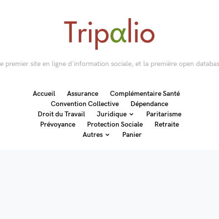
 le premier site en ligne d'information sociale, et la première open databas
Accueil
Assurance
Complémentaire Santé
Convention Collective
Dépendance
Droit du Travail
Juridique
Paritarisme
Prévoyance
Protection Sociale
Retraite
Autres
Panier