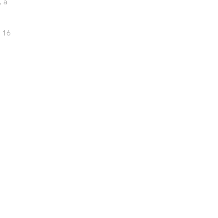
, a
u 16