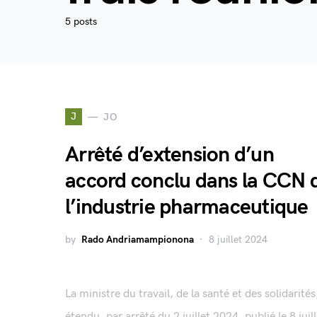
5 posts
J
JO
Arrêté d’extension d’un
accord conclu dans la CCN 
l’industrie pharmaceutique
by
Rado Andriamampionona
8 juillet 2024
La ministre du travail, de la santé et des solidarités
étendu, par arrêté du 2 juillet 2024, publié le 8 juil