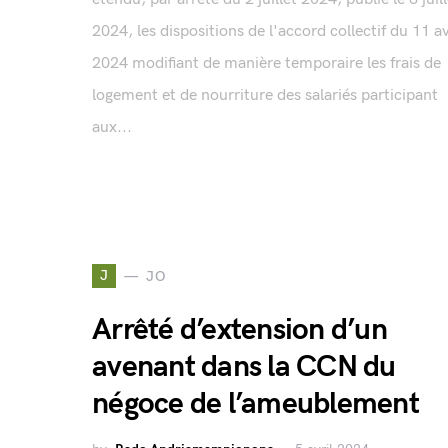
2024, les dispositions de l'accord collectif du 11 av
2024 modifiant de manière temporaire les frais de
logement et de nourriture des salariés participant
aux...
J
JO
Arrêté d’extension d’un
avenant dans la CCN du
négoce de l’ameublement