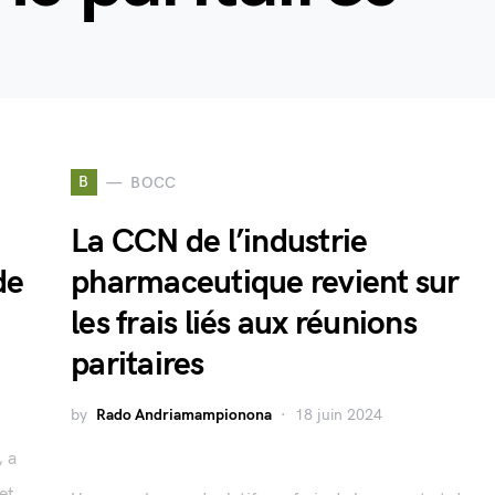
B
BOCC
La CCN de l’industrie
de
pharmaceutique revient sur
les frais liés aux réunions
paritaires
by
Rado Andriamampionona
18 juin 2024
, a
let