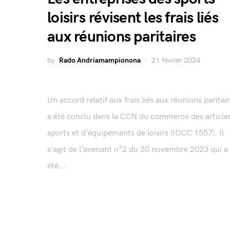
loisirs révisent les frais liés
aux réunions paritaires
by
Rado Andriamampionona
21 février 2024
Un accord relatif aux frais liés aux réunions paritai
a été conclu dans la CCN du commerce des article
sports et d’équipements de loisirs (IDCC 1557). Il
s’agit de l’avenant n°2 du 30 novembre 2023 qui a
été...