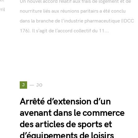
Un nouvel accord relatif aux frais de logement et de
ril
nourriture liés aux réunions paritairs a été conclu
dans la branche de l’industrie pharmaceutique (IDCC
176). Il s’agit de l’accord collectif du 11...
J
JO
Arrêté d’extension d’un
avenant dans le commerce
des articles de sports et
d’équipements de loisirs