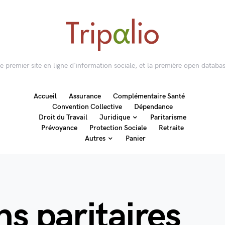
 le premier site en ligne d'information sociale, et la première open databas
Accueil
Assurance
Complémentaire Santé
Convention Collective
Dépendance
Droit du Travail
Juridique
Paritarisme
Prévoyance
Protection Sociale
Retraite
Autres
Panier
ns paritaires