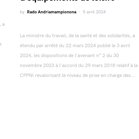
by
Rado Andriamampionona
5 avril 2024
, a
La ministre du travail, de la santé et des solidarités, a
e
étendu par arrêté du 22 mars 2024 publié le 3 avril
2024, les dispositions de l'avenant n° 2 du 30
novembre 2023 à l'accord du 29 mars 2018 relatif à la
CPPNI revalorisant le niveau de prise en charge des...