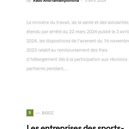
by
Rado Andriamampionona
5 avril 2024
La ministre du travail, de la santé et des solidarités
étendu par arrêté du 22 mars 2024 publié le 3 avril
2024, les dispositions de l'avenant du 16 novembr
2023 relatif au remboursement des frais
d'hébergement liés à la participation aux réunions
paritaires pendant...
B
BOCC
Les entreprises des sports-