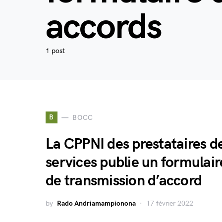
accords
1 post
B
BOCC
La CPPNI des prestataires d
services publie un formulair
de transmission d’accord
by
Rado Andriamampionona
17 février 2022