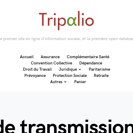
 le premier site en ligne d'information sociale, et la première open databas
Accueil
Assurance
Complémentaire Santé
Convention Collective
Dépendance
Droit du Travail
Juridique
Paritarisme
Prévoyance
Protection Sociale
Retraite
Autres
Panier
de transmissio