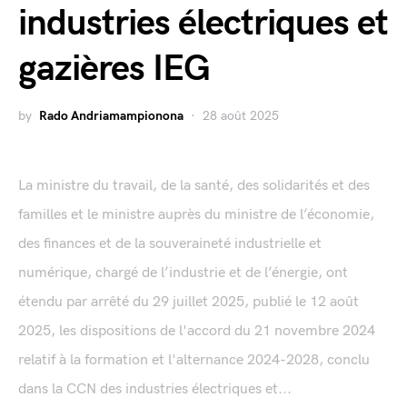
industries électriques et
gazières IEG
by
Rado Andriamampionona
28 août 2025
La ministre du travail, de la santé, des solidarités et des
familles et le ministre auprès du ministre de l’économie,
des finances et de la souveraineté industrielle et
numérique, chargé de l’industrie et de l’énergie, ont
étendu par arrêté du 29 juillet 2025, publié le 12 août
2025, les dispositions de l'accord du 21 novembre 2024
relatif à la formation et l'alternance 2024-2028, conclu
dans la CCN des industries électriques et...