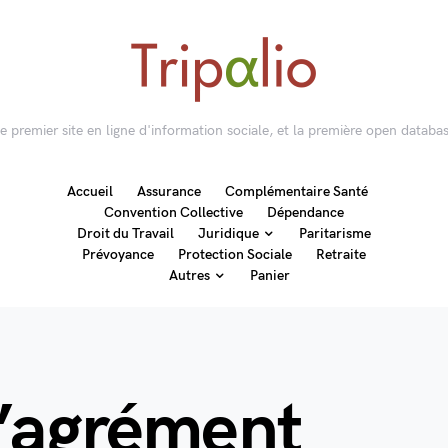
 le premier site en ligne d'information sociale, et la première open databas
Accueil
Assurance
Complémentaire Santé
Convention Collective
Dépendance
Droit du Travail
Juridique
Paritarisme
Prévoyance
Protection Sociale
Retraite
Autres
Panier
d’agrément