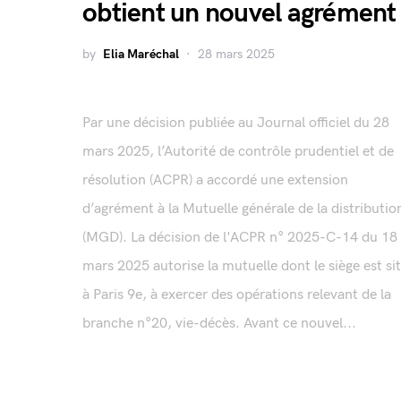
obtient un nouvel agrément
by
Elia Maréchal
28 mars 2025
Par une décision publiée au Journal officiel du 28
mars 2025, l’Autorité de contrôle prudentiel et de
résolution (ACPR) a accordé une extension
d’agrément à la Mutuelle générale de la distributio
(MGD). La décision de l'ACPR n° 2025-C-14 du 18
mars 2025 autorise la mutuelle dont le siège est si
à Paris 9e, à exercer des opérations relevant de la
branche n°20, vie-décès. Avant ce nouvel...