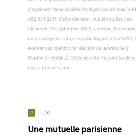
d’agrément de la société Prodigeo Assurances (SI
482 011 269). Cette décision, publiée au Journal
officiel du 26 septembre 2025, autorise l’entrepris
dont le siège est situé 7 rue du Regard à Paris (6ᵉ), 
exercer des opérations relevant de la branche 21
Nuptialité-Natalité. Cette activité s’ajoute à celles,
déjà autorisées, qui...
J
JO
Une mutuelle parisienne