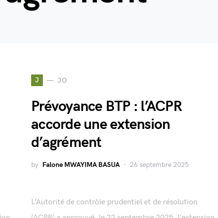
J
JO
Prévoyance BTP : l’ACPR
accorde une extension
d’agrément
by
Falone MWAYIMA BASUA
26 septembre 2025
L’Autorité de contrôle prudentiel et de résolution
ion
(ACPR) a approuvé, le 22 septembre 2025, l’extension