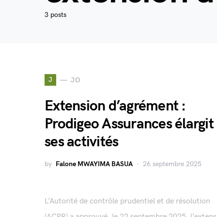
3 posts
J
JO
Extension d’agrément :
Prodigeo Assurances élargit
ses activités
by
Falone MWAYIMA BASUA
26 septembre 2025
L’Autorité de contrôle prudentiel et de résolution
(ACPR) a approuvé, le 22 septembre 2025, l’extens