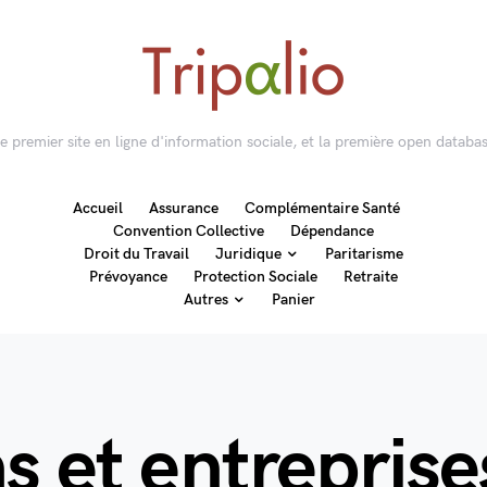
 le premier site en ligne d'information sociale, et la première open databas
Accueil
Assurance
Complémentaire Santé
Convention Collective
Dépendance
Droit du Travail
Juridique
Paritarisme
Prévoyance
Protection Sociale
Retraite
Autres
Panier
s et entreprise