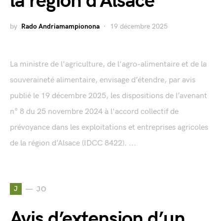
la région d’Alsace
by
Rado Andriamampionona
19 décembre 2025
La ministre de l'agriculture, de l'agro-alimentaire et de la
souveraineté alimentaire, envisage d’étendre, par avis
publié le 19 décembre 2025, les dispositions de l’avenant
n° 8 du 25 novembre 2024 à l'accord collectif de
prévoyance dans les exploitations et entreprises agricoles
de la région d’Alsace (IDCC 8422). ...
J
JO
Avis d’extension d’un