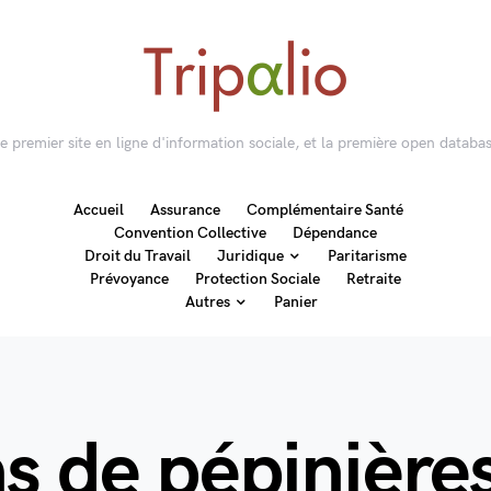
 le premier site en ligne d'information sociale, et la première open databas
Accueil
Assurance
Complémentaire Santé
Convention Collective
Dépendance
Droit du Travail
Juridique
Paritarisme
Prévoyance
Protection Sociale
Retraite
Autres
Panier
ns de pépinières