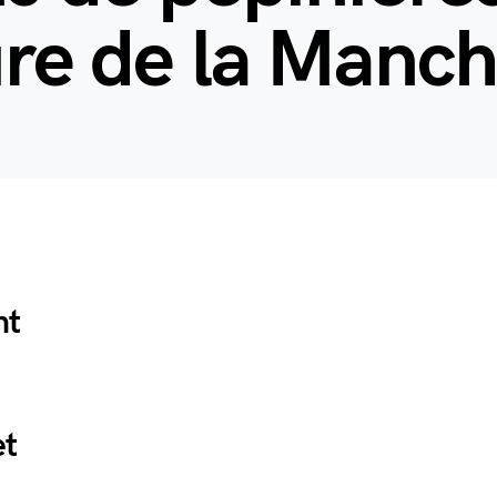
ure de la Manc
nt
et