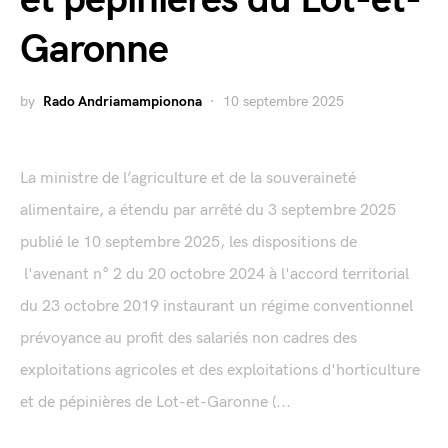
et pépinières du Lot-et-
Garonne
by
Rado Andriamampionona
10 septembre 2025
La ministre de l’agriculture et de la souveraineté
alimentaire, a étendu par arrêté du 3 septembre 2025
publié le 10 septembre 2025, les dispositions de
l'avenant n° 2 du 20 octobre 2024 à l'accord territorial
du 23 octobre 2019 instaurant un régime conventionnel
prévoyance au profit des salariés non cadres des
exploitations agricoles et des exploitations d'horticulture
et de pépinières de Lot-et-Garonne (...