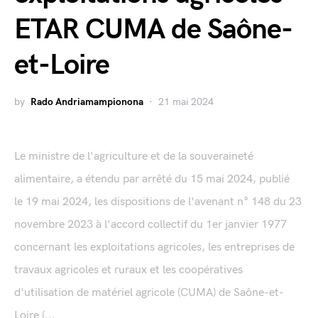
ETAR CUMA de Saône-
et-Loire
by
Rado Andriamampionona
21 mai 2024
Le ministre de l'agriculture et de la souveraineté
alimentaire, a étendu par arrêté du 15 mai 2024, publié
le 19 mai 2024, les dispositions de l'avenant n° 148 du 23
novembre 2023 à l'accord collectif du 1er janvier 1977
concernant les exploitations agricoles, les entreprises de
travaux agricoles et ruraux et les coopératives
d'utilisation de matériel agricole (CUMA) de Saône-et-
Loire (...