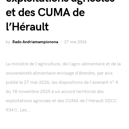
et des CUMA de
l’Hérault
by
Rado Andriamampionona
27 mai 2026
La ministre de l'agriculture, de l'agro-alimentaire et de la
souveraineté alimentaire envisage d’étendre, par avis
publié le 27 mai 2026, les dispositions de l'avenant n° 4
du 18 novembre 2025 à un accord territorial des
exploitations agricoles et des CUMA de l'Hérault (IDCC
9341). Les...