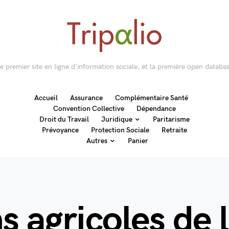
 le premier site en ligne d'information sociale, et la première open databas
Accueil
Assurance
Complémentaire Santé
Convention Collective
Dépendance
Droit du Travail
Juridique
Paritarisme
Prévoyance
Protection Sociale
Retraite
Autres
Panier
s agricoles de 