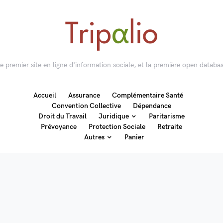
 le premier site en ligne d'information sociale, et la première open databas
Accueil
Assurance
Complémentaire Santé
Convention Collective
Dépendance
Droit du Travail
Juridique
Paritarisme
Prévoyance
Protection Sociale
Retraite
Autres
Panier