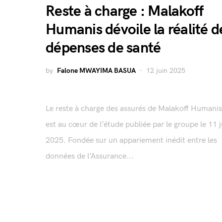
Reste à charge : Malakoff
Humanis dévoile la réalité d
dépenses de santé
by
Falone MWAYIMA BASUA
12 juin 2025
Le reste à charge des assurés de Malakoff Humanis
est au cœur de l’étude publiée par le groupe le 11 j
2025. Fondée sur un appariement inédit entre les
données de l’Assurance...