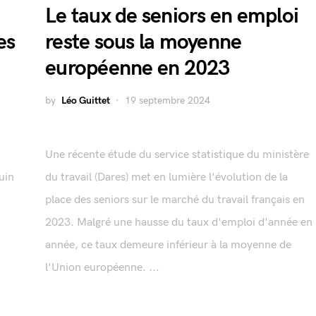
Le taux de seniors en emploi
es
reste sous la moyenne
européenne en 2023
by
Léo Guittet
19 septembre 2024
Une récente étude du service statistique du ministère
uin
du travail (Dares) met en lumière l'évolution de la
place des seniors sur le marché du travail français en
2023. Malgré une hausse du taux d'emploi d'année en
année, ce taux demeure inférieur à la moyenne de
l'Union européenne. ...