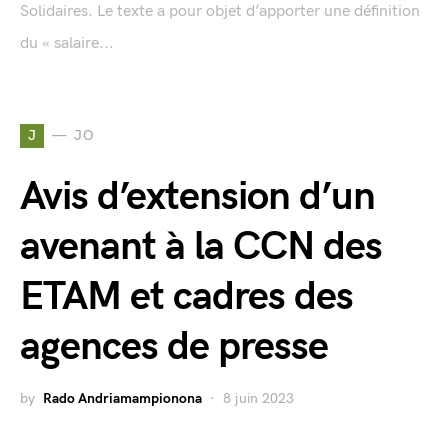
Solidaires. Le texte a pour objet d’apporter une définition
du « salaire...
J
JO
Avis d’extension d’un
avenant à la CCN des
ETAM et cadres des
agences de presse
by
Rado Andriamampionona
8 juin 2023