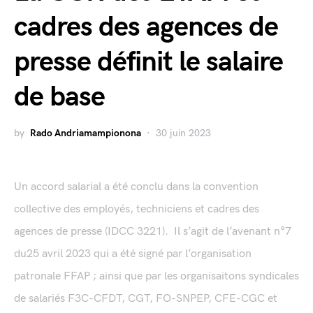
cadres des agences de
presse définit le salaire
de base
by
Rado Andriamampionona
30 juin 2023
Un accord salarial a été conclu dans la convention
collective des employés, techniciens et cadres des
agences de presse (IDCC 3221). Il s’agit de l’avenant n°7
du25 avril 2023 qui a été signé par l’organisation
patronale FFAP ; ainsi que par les organisaitons syndicales
de salariés F3C-CFDT, CGT, FO-SNPEP, CFE-CGC et