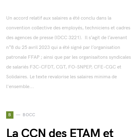
Un accord relatif aux salaires a été conclu dans la
convention collective des employés, techniciens et cadres
des agences de presse (IDCC 3221). Il s’agit de l’avenant
n°8 du 25 avril 2023 qui a été signé par l’organisation
patronale FFAP ; ainsi que par les organisaitons syndicales
de salariés F3C-CFDT, CGT, FO-SNPEP, CFE-CGC et
Solidaires. Le texte revalorise les salaires minima de
l'ensemble...
B
BOCC
La CCN des ETAM et