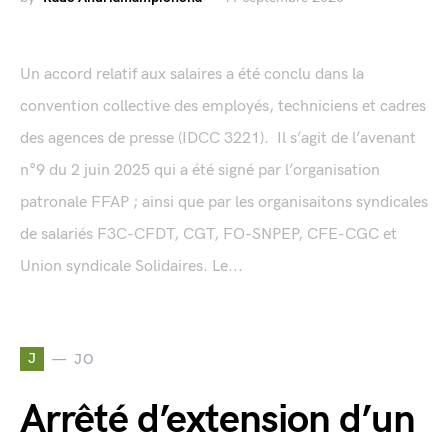
Un accord relatif aux salaires a été conclu dans la
convention collective des employés, techniciens et cadres
des agences de presse (IDCC 3221). Il s’agit de l’avenant
n°9 du 2 juin 2025 qui a été signé par l’organisation
patronale FFAP ; ainsi que par les organisaitons syndicales
de salariés F3C-CFDT, CGT, FO-SNPEP, CFE-CGC et
Union syndicale Solidaires. Le...
J
JO
Arrêté d’extension d’un