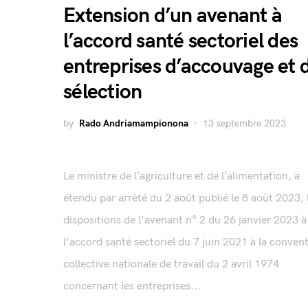
Extension d’un avenant à
l’accord santé sectoriel des
entreprises d’accouvage et 
sélection
by
Rado Andriamampionona
13 septembre 2023
Le ministre de l’agriculture et de l’alimentation, a
étendu par arrêté du 2 août publié le 8 août 2023, 
dispositions de l'avenant n° 2 du 26 janvier 2023 à
l'accord santé sectoriel du 7 juin 2021 à la conven
collective nationale de travail du 2 avril 1974
concernant les entreprises...