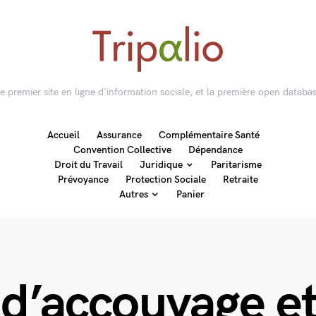
 le premier site en ligne d'information sociale, et la première open databas
Accueil
Assurance
Complémentaire Santé
Convention Collective
Dépendance
Droit du Travail
Juridique
Paritarisme
Prévoyance
Protection Sociale
Retraite
Autres
Panier
 d’accouvage e