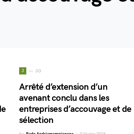
J
JO
Arrêté d’extension d’un
avenant conclu dans les
de
entreprises d’accouvage et de
sélection
by
Rado Andriamampionona
9 février 2026