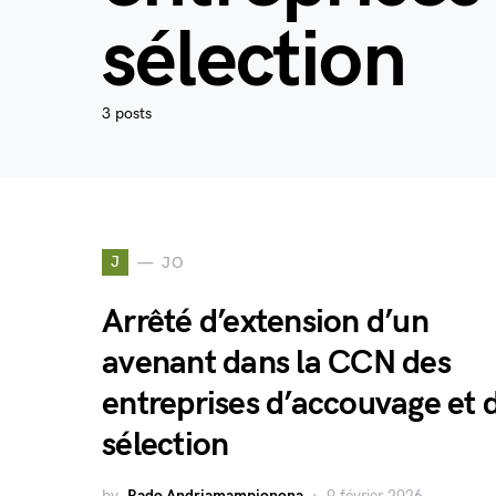
sélection
3 posts
J
JO
Arrêté d’extension d’un
avenant dans la CCN des
entreprises d’accouvage et 
sélection
by
Rado Andriamampionona
9 février 2026