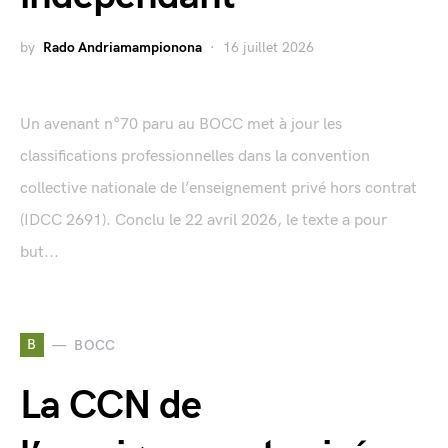
by
Rado Andriamampionona
16 juillet 2026
Un avenant n°70 paru au BOCC met à jour les
classifications professionnelles dans la convention
collective nationale de l’enseignement privé hors contrat
(IDCC 2691). Conclu le 22 avril 2026, le texte a pour
but...
B
BOCC
La CCN de