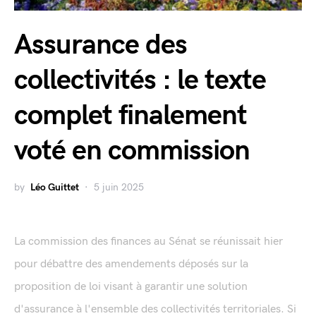
Assurance des
collectivités : le texte
complet finalement
voté en commission
by
Léo Guittet
5 juin 2025
La commission des finances au Sénat se réunissait hier
pour débattre des amendements déposés sur la
proposition de loi visant à garantir une solution
d'assurance à l'ensemble des collectivités territoriales. Si