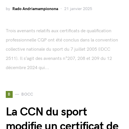
by
Rado Andriamampionona
21 janvier 2025
Trois avenants relatifs aux certificats de qualification
professionnelle CQP ont été conclus dans la convention
collective nationale du sport du 7 juillet 2005 (IDCC
2511). Il s’agit des avenants n°207, 208 et 209 du 12
décembre 2024 qui...
B
BOCC
La CCN du sport
modifie un certificat de