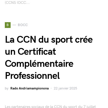
(CCNS IDCC...
B
BOCC
La CCN du sport crée
un Certificat
Complémentaire
Professionnel
by
Rado Andriamampionona
22 janvier 2025
Les partenaires sociaux de la CCN du sport du 7 juillet