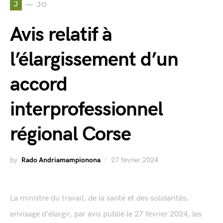
J
JO
Avis relatif à
l’élargissement d’un
accord
interprofessionnel
régional Corse
by
Rado Andriamampionona
27 février 2024
La ministre du travail, de la santé et des solidarités,
envisage d’élargir, par avis publié le 27 février 2024, les