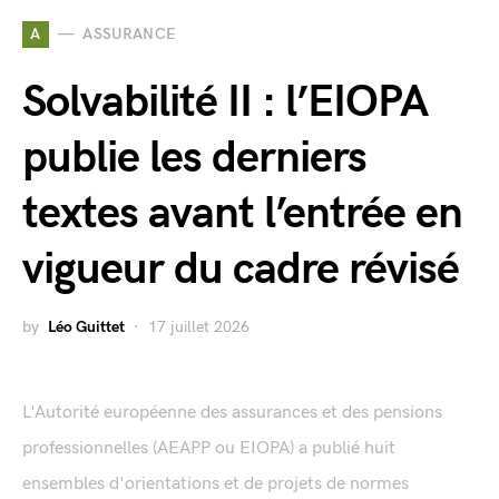
A
ASSURANCE
Solvabilité II : l’EIOPA
publie les derniers
textes avant l’entrée en
vigueur du cadre révisé
by
Léo Guittet
17 juillet 2026
L'Autorité européenne des assurances et des pensions
professionnelles (AEAPP ou EIOPA) a publié huit
ensembles d'orientations et de projets de normes