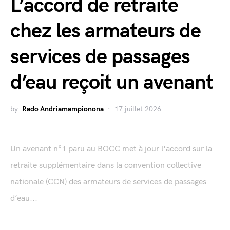
L’accord de retraite
chez les armateurs de
services de passages
d’eau reçoit un avenant
by
Rado Andriamampionona
17 juillet 2026
Un avenant n°1 paru au BOCC met à jour l'accord sur la
retraite supplémentaire dans la convention collective
nationale (CCN) des armateurs de services de passages
d’eau...