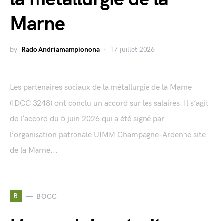
Marne
by
Rado Andriamampionona
17 juillet 2026
Les partenaires sociaux de la métallurgie de la Marne
(IDCC 3248) ont conclu un accord sur les salaires. Il s’agit
de l’accord du 5 juin 2026 qui a été signé par
l’organisation patronale UIMM Champagne-Ardenne site
de la Marne...
B
BOCC