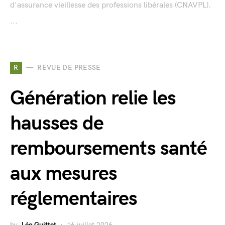
d'assurance vieillesse des professions libérales (CNAVPL).
...
R
REVUE DE PRESSE
Génération relie les
hausses de
remboursements santé
aux mesures
réglementaires
by
Léo Guittet
16 juillet 2026