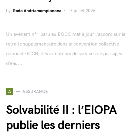
by
Rado Andriamampionona
17 juillet 2026
Un avenant n°1 paru au BOCC met à jour l'accord sur la
retraite supplémentaire dans la convention collective
nationale (CCN) des armateurs de services de passages
d’eau...
A
ASSURANCE
Solvabilité II : l’EIOPA
publie les derniers