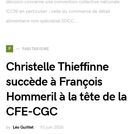
décision concerne une convention collective nationale
(CCN) en particulier : celle du commerce de détail
alimentaire non spécialisé (IDCC...
P
PARITARISME
Christelle Thieffinne
succède à François
Hommeril à la tête de la
CFE-CGC
by
Léo Guittet
10 juin 2026