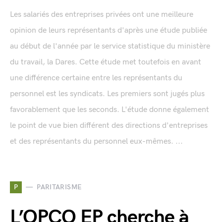
Les salariés des entreprises privées ont une meilleure
opinion de leurs représentants d'après une étude publiée
au début de l'année par le service statistique du ministère
du travail, la Dares. Cette étude met toutefois en avant
une différence certaine entre les représentants du
personnel est les syndicats. Les premiers sont jugés plus
favorablement que les seconds. L'étude donne également
le point de vue bien différent des directions d'entreprises
et des représentants du personnel eux-mêmes. ...
P
PARITARISME
L’OPCO EP cherche à