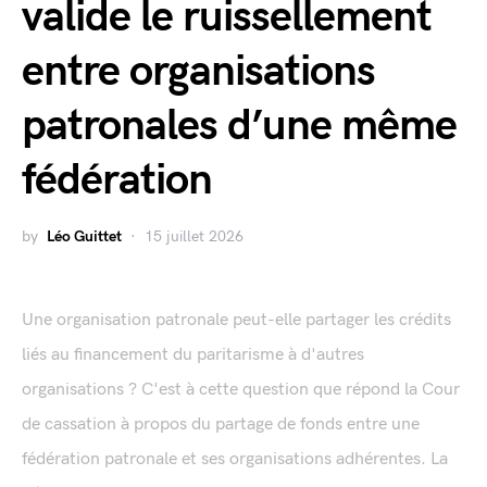
valide le ruissellement
entre organisations
patronales d’une même
fédération
by
Léo Guittet
15 juillet 2026
Une organisation patronale peut-elle partager les crédits
liés au financement du paritarisme à d'autres
organisations ? C'est à cette question que répond la Cour
de cassation à propos du partage de fonds entre une
fédération patronale et ses organisations adhérentes. La