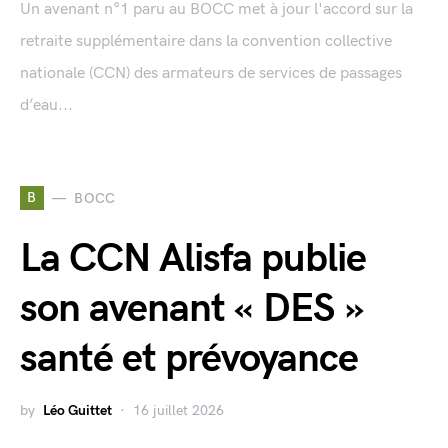
Un avenant n°1 paru au BOCC met à jour l'accord sur la
retraite supplémentaire dans la convention collective
nationale (CCN) des armateurs de services de passages
d’eau...
B
BOCC
La CCN Alisfa publie
son avenant « DES »
santé et prévoyance
by
Léo Guittet
16 juillet 2026