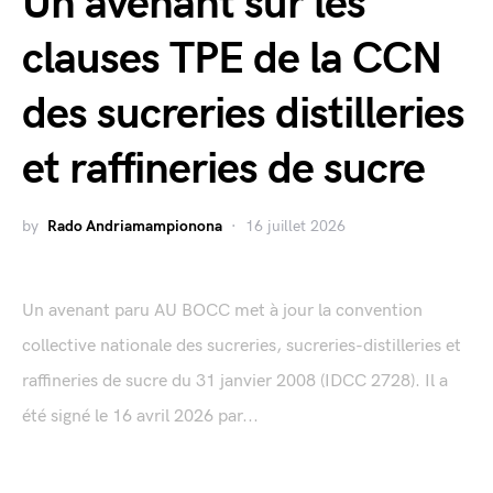
Un avenant sur les
clauses TPE de la CCN
des sucreries distilleries
et raffineries de sucre
by
Rado Andriamampionona
16 juillet 2026
Un avenant paru AU BOCC met à jour la convention
collective nationale des sucreries, sucreries-distilleries et
raffineries de sucre du 31 janvier 2008 (IDCC 2728). Il a
été signé le 16 avril 2026 par...