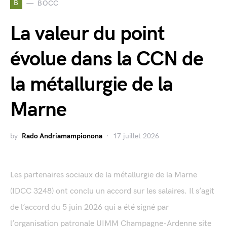
B
BOCC
La valeur du point
évolue dans la CCN de
la métallurgie de la
Marne
by
Rado Andriamampionona
17 juillet 2026
Les partenaires sociaux de la métallurgie de la Marne
(IDCC 3248) ont conclu un accord sur les salaires. Il s’agit
de l’accord du 5 juin 2026 qui a été signé par
l’organisation patronale UIMM Champagne-Ardenne site