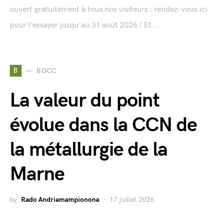
ouvert gratuitement à tous nos visiteurs : rendez-vous ici
pour l'essayer jusqu'au 31 août 2026 ! Et...
B
BOCC
La valeur du point
évolue dans la CCN de
la métallurgie de la
Marne
by
Rado Andriamampionona
17 juillet 2026