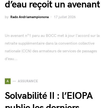
d’eau reçoit un avenant
by
Rado Andriamampionona
17 juillet 2026
Un avenant n°1 paru au BOCC met à jour l'accord sur la
retraite supplémentaire dans la convention collective
nationale (CCN) des armateurs de services de passages
d’eau...
A
ASSURANCE
Solvabilité II : l’EIOPA
publie les derniers