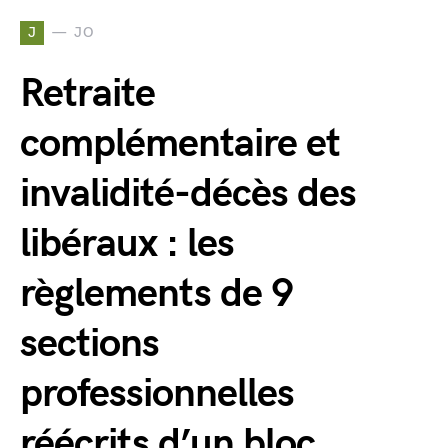
J
JO
Retraite
complémentaire et
invalidité-décès des
libéraux : les
règlements de 9
sections
professionnelles
réécrits d’un bloc