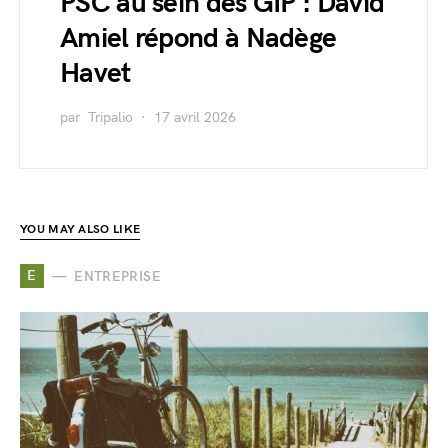
PSC au sein des GIP : David
Amiel répond à Nadège
Havet
par
Tripalio
17 avril 2026
YOU MAY ALSO LIKE
E
ENTREPRISE