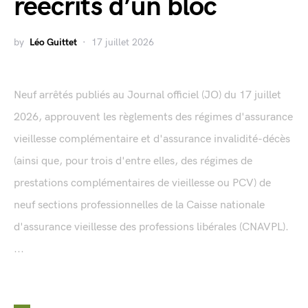
réécrits d’un bloc
by
Léo Guittet
17 juillet 2026
Neuf arrêtés publiés au Journal officiel (JO) du 17 juillet
2026, approuvent les règlements des régimes d'assurance
vieillesse complémentaire et d'assurance invalidité-décès
(ainsi que, pour trois d'entre elles, des régimes de
prestations complémentaires de vieillesse ou PCV) de
neuf sections professionnelles de la Caisse nationale
d'assurance vieillesse des professions libérales (CNAVPL).
...