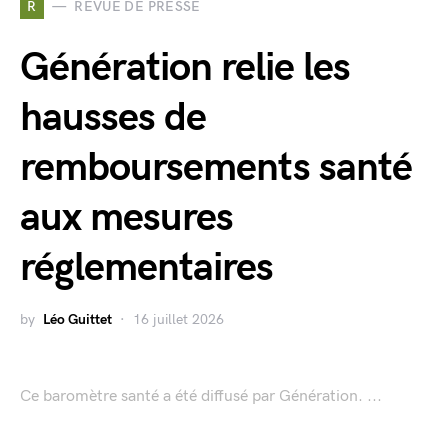
R
REVUE DE PRESSE
Génération relie les
hausses de
remboursements santé
aux mesures
réglementaires
by
Léo Guittet
16 juillet 2026
Ce baromètre santé a été diffusé par Génération. ...