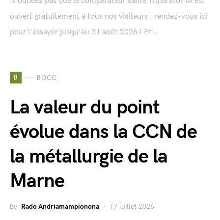
N'oubliez pas que le comparateur santé Triparator IA est
ouvert gratuitement à tous nos visiteurs : rendez-vous ici
pour l'essayer jusqu'au 31 août 2026 ! Et...
B
BOCC
La valeur du point
évolue dans la CCN de
la métallurgie de la
Marne
by
Rado Andriamampionona
17 juillet 2026