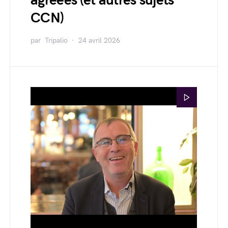
agréées (et autres sujets
CCN)
par
Tripalio
24 avril 2026