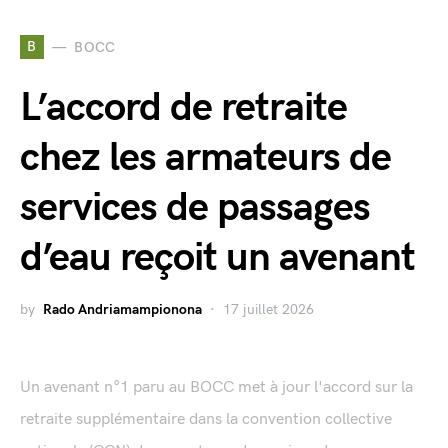
B
BOCC
L’accord de retraite
chez les armateurs de
services de passages
d’eau reçoit un avenant
by
Rado Andriamampionona
17 juillet 2026
Un avenant n°1 paru au BOCC met à jour l'accord sur la
retraite supplémentaire dans la convention collective