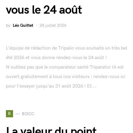
vous le 24 août
by
Léo Guittet
28 juillet 2026
L'équipe de rédaction de Tripalio vous souhaite un très bel
été 2026 et vous donne rendez-vous le 24 août !
N'oubliez pas que le comparateur santé Triparator IA est
ouvert gratuitement à tous nos visiteurs : rendez-vous ici
pour l'essayer jusqu'au 31 août 2026 ! Et...
B
BOCC
La valeur du point