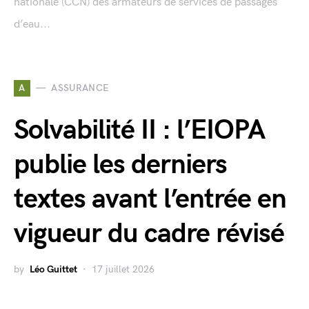
nationale (CCN) des armateurs de services de passages
d’eau...
A
ASSURANCE
Solvabilité II : l’EIOPA
publie les derniers
textes avant l’entrée en
vigueur du cadre révisé
by
Léo Guittet
17 juillet 2026