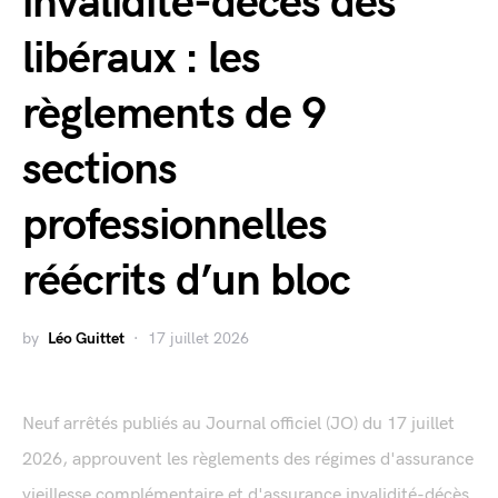
invalidité-décès des
libéraux : les
règlements de 9
sections
professionnelles
réécrits d’un bloc
by
Léo Guittet
17 juillet 2026
Neuf arrêtés publiés au Journal officiel (JO) du 17 juillet
2026, approuvent les règlements des régimes d'assurance
vieillesse complémentaire et d'assurance invalidité-décès