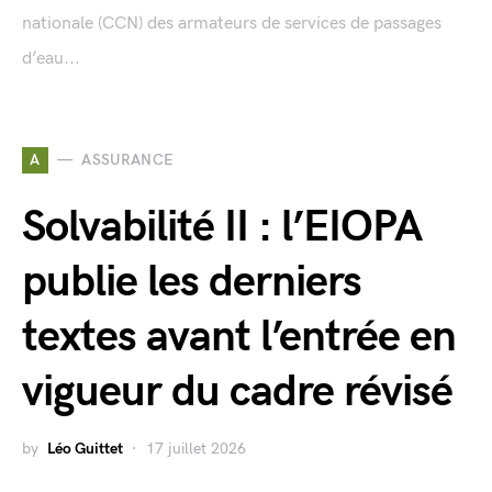
nationale (CCN) des armateurs de services de passages
d’eau...
A
ASSURANCE
Solvabilité II : l’EIOPA
publie les derniers
textes avant l’entrée en
vigueur du cadre révisé
by
Léo Guittet
17 juillet 2026