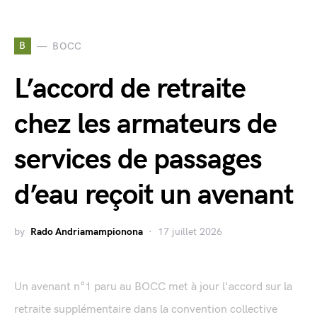
B
BOCC
L’accord de retraite
chez les armateurs de
services de passages
d’eau reçoit un avenant
by
Rado Andriamampionona
17 juillet 2026
Un avenant n°1 paru au BOCC met à jour l'accord sur la
retraite supplémentaire dans la convention collective