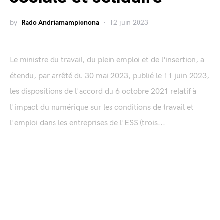
by
Rado Andriamampionona
12 juin 2023
Le ministre du travail, du plein emploi et de l'insertion, a
étendu, par arrêté du 30 mai 2023, publié le 11 juin 2023,
les dispositions de l'accord du 6 octobre 2021 relatif à
l'impact du numérique sur les conditions de travail et
l'emploi dans les entreprises de l'ESS (trois...