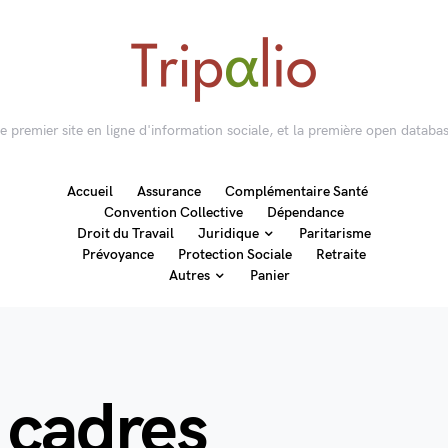
 le premier site en ligne d'information sociale, et la première open databas
Accueil
Assurance
Complémentaire Santé
Convention Collective
Dépendance
Droit du Travail
Juridique
Paritarisme
Prévoyance
Protection Sociale
Retraite
Autres
Panier
 cadres