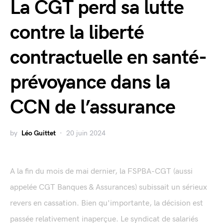
La CGT perd sa lutte
contre la liberté
contractuelle en santé-
prévoyance dans la
CCN de l’assurance
by
Léo Guittet
20 juin 2024
A la fin du mois de mai dernier, la FSPBA-CGT (aussi
appelée CGT Banques & Assurances) subissait un sérieux
revers en cassation. Bien qu'importante, la décision est
passée relativement inaperçue. Le syndicat de salariés