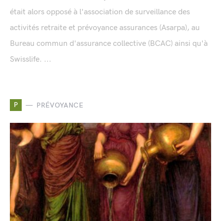
était alors opposé à l'association de surveillance des
activités retraite et prévoyance assurances (Asarpa), au
Bureau commun d'assurance collective (BCAC) ainsi qu'à
Swisslife. ...
P
PRÉVOYANCE