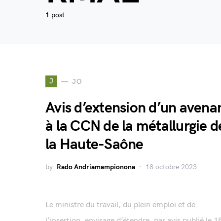
1 post
J
JO
Avis d’extension d’un avena
à la CCN de la métallurgie d
la Haute-Saône
by
Rado Andriamampionona
18 octobre 2023
Le ministre du travail, du plein emploi et de
l’insertion, envisage d’étendre, par avis publié le 1