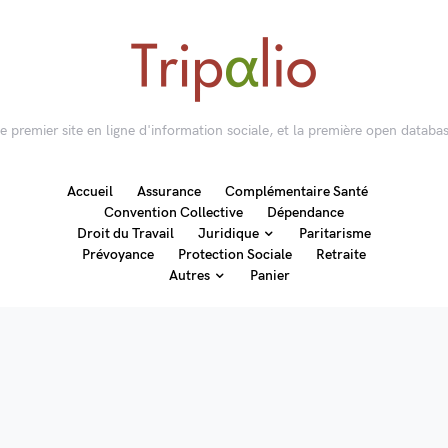
 le premier site en ligne d'information sociale, et la première open databas
Accueil
Assurance
Complémentaire Santé
Convention Collective
Dépendance
Droit du Travail
Juridique
Paritarisme
Prévoyance
Protection Sociale
Retraite
Autres
Panier