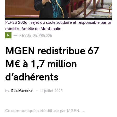
PLFSS 2026 : rejet du socle solidaire et responsable par la
ministre Amélie de Montchalin
R
REVUE DE PRESSE
MGEN redistribue 67
M€ à 1,7 million
d’adhérents
by
Elia Maréchal
11 juillet 2025
Ce communiqué a été diffusé par MGEN. ...