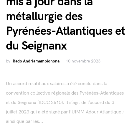
mis à jour dans la
métallurgie des
Pyrénées-Atlantiques et
du Seignanx
by
Rado Andriamampionona
10 novembre 2023
Un accord relatif aux salaires a été conclu dans la
convention collective régionale des Pyrénées-Atlantiques
et du Seignanx (IDCC 2615). Il s’agit de l’accord du 3
juillet 2023 qui a été signé par l’UIMM Adour Atlantique ;
ainsi que par les...