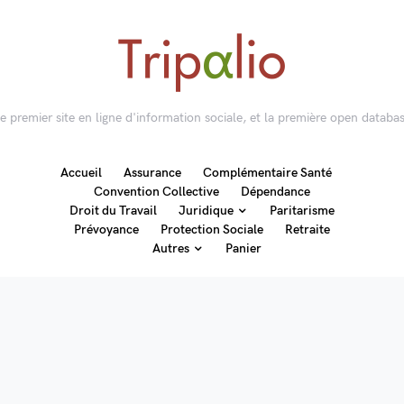
 le premier site en ligne d'information sociale, et la première open databas
Accueil
Assurance
Complémentaire Santé
Convention Collective
Dépendance
Droit du Travail
Juridique
Paritarisme
Prévoyance
Protection Sociale
Retraite
Autres
Panier