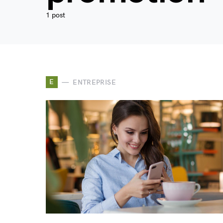
1 post
E
ENTREPRISE