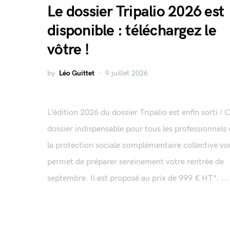
Le dossier Tripalio 2026 est
disponible : téléchargez le
vôtre !
by
Léo Guittet
9 juillet 2026
L’édition 2026 du dossier Tripalio est enfin sorti ! 
dossier indispensable pour tous les professionnels
la protection sociale complémentaire collective vo
permet de préparer sereinement votre rentrée de
septembre. Il est proposé au prix de 999 € HT*. ...