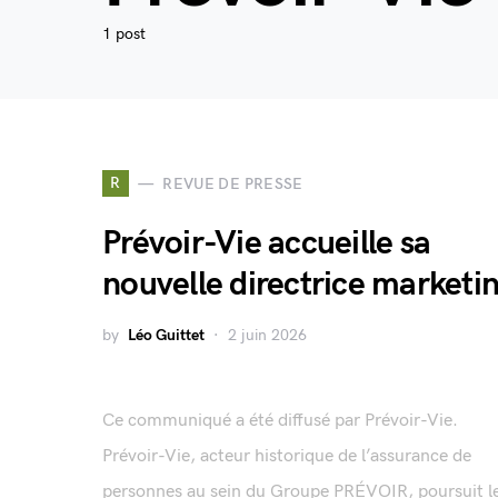
1 post
R
REVUE DE PRESSE
Prévoir-Vie accueille sa
nouvelle directrice marketi
by
Léo Guittet
2 juin 2026
Ce communiqué a été diffusé par Prévoir-Vie.
Prévoir-Vie, acteur historique de l’assurance de
personnes au sein du Groupe PRÉVOIR, poursuit l