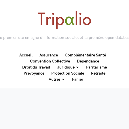
 le premier site en ligne d'information sociale, et la première open databas
Accueil
Assurance
Complémentaire Santé
Convention Collective
Dépendance
Droit du Travail
Juridique
Paritarisme
Prévoyance
Protection Sociale
Retraite
Autres
Panier