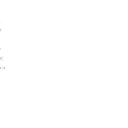
t
7
r
nt
 du
r