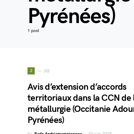
Pyrénées)
1 post
J
JO
Avis d’extension d’accords
territoriaux dans la CCN de 
métallurgie (Occitanie Adou
Pyrénées)
by
Rado Andriamampionona
10 juin 2025