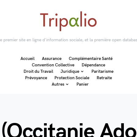
 le premier site en ligne d'information sociale, et la première open databas
Accueil
Assurance
Complémentaire Santé
Convention Collective
Dépendance
Droit du Travail
Juridique
Paritarisme
Prévoyance
Protection Sociale
Retraite
Autres
Panier
 (Occitanie Ad