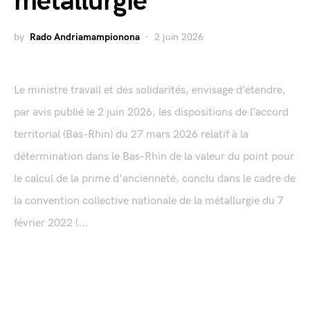
métallurgie
by
Rado Andriamampionona
2 juin 2026
Le ministre travail et des solidarités, envisage d’étendre,
par avis publié le 2 juin 2026, les dispositions de l’accord
territorial (Bas-Rhin) du 27 mars 2026 relatif à la
détermination dans le Bas-Rhin de la valeur du point pour
le calcul de la prime d'ancienneté, conclu dans le cadre de
la convention collective nationale de la métallurgie du 7
février 2022 (...